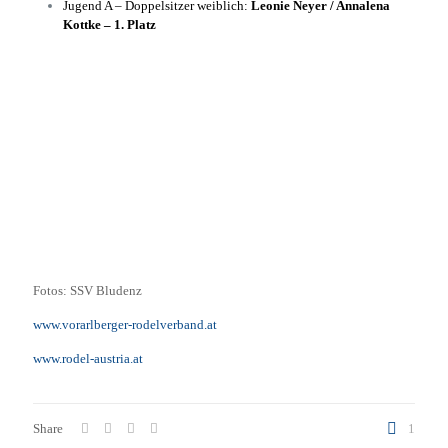
Jugend A – Doppelsitzer weiblich:
Leonie Neyer / Annalena
Kottke – 1. Platz
Fotos: SSV Bludenz
www.vorarlberger-rodelverband.at
www.rodel-austria.at
Share
1