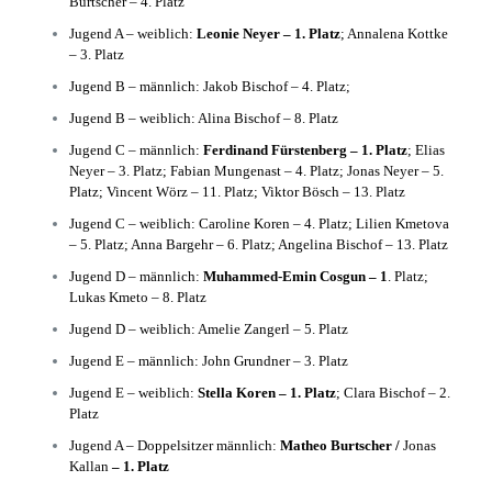
Burtscher – 4. Platz
Jugend A – weiblich:
Leonie Neyer – 1. Platz
; Annalena Kottke
– 3. Platz
Jugend B – männlich: Jakob Bischof – 4. Platz;
Jugend B – weiblich: Alina Bischof – 8. Platz
Jugend C – männlich:
Ferdinand Fürstenberg – 1. Platz
; Elias
Neyer – 3. Platz; Fabian Mungenast – 4. Platz; Jonas Neyer – 5.
Platz; Vincent Wörz – 11. Platz; Viktor Bösch – 13. Platz
Jugend C – weiblich: Caroline Koren – 4. Platz; Lilien Kmetova
– 5. Platz; Anna Bargehr – 6. Platz; Angelina Bischof – 13. Platz
Jugend D – männlich:
Muhammed-Emin Cosgun – 1
. Platz;
Lukas Kmeto – 8. Platz
Jugend D – weiblich: Amelie Zangerl – 5. Platz
Jugend E – männlich: John Grundner – 3. Platz
Jugend E – weiblich:
Stella Koren – 1. Platz
; Clara Bischof – 2.
Platz
Jugend A – Doppelsitzer männlich:
Matheo Burtscher /
Jonas
Kallan
– 1. Platz