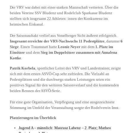
Der VRV war dabei mit einer starken Mannschaft vertreten. Über die
beiden Vereine SSV Bludenz und Rodelclub Sparkasse Bludenz
stellten sich insgesamt 22 Athleten: innen der Konkurrenz im
heimischen Eiskanal.
Der Saisonauftakt verlief aus Vorarlberger Sicht äußerst erfolgreich.
Insgesamt erreichte der
VRV-Nachwuchs 11 Podestplätze
, darunter
6
Siege
. Einen Traumstart hatte
Leonie Neyer
mit dem
1. Platz im
Einsitzer
und dem
Sieg im Doppelsitzer
zusammen mit
Annalena
Kottke
.
Patrik Korbela
, sportlicher Leiter des VRV und Landestrainer, zeigte
sich mit dem ersten ASVÖ-Cup sehr zufrieden. Die Vielzahl an
Podestplätzen und die durchwegs starken Leistungen seien ein
positives Signal für den weiteren Saisonverlauf und die kommenden
beiden Rennen der ASVÖ-Serie.
Für eine gute Organisation, Verpflegung und eine ausgezeichnete
Stimmung im Umfeld der Veranstaltung sorgte der Rodelverein Imst.
Platzierungen im Überblick
Jugend A – männlich: Mateusz Labenz – 2. Platz; Matheo