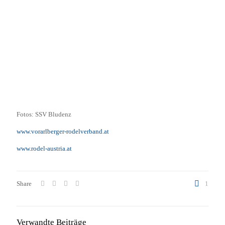
Fotos: SSV Bludenz
www.vorarlberger-rodelverband.at
www.rodel-austria.at
Share
1
Verwandte Beiträge