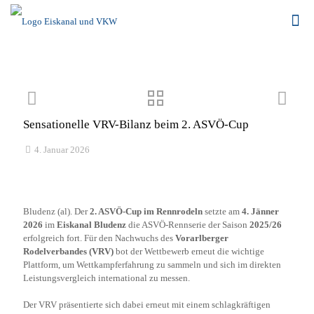
Sensationelle VRV-Bilanz beim 2. ASVÖ-Cup
4. Januar 2026
Bludenz (al). Der
2. ASVÖ-Cup im Rennrodeln
setzte am
4. Jänner
2026
im
Eiskanal Bludenz
die ASVÖ-Rennserie der Saison
2025/26
erfolgreich fort. Für den Nachwuchs des
Vorarlberger
Rodelverbandes (VRV)
bot der Wettbewerb erneut die wichtige
Plattform, um Wettkampferfahrung zu sammeln und sich im direkten
Leistungsvergleich international zu messen.
Der VRV präsentierte sich dabei erneut mit einem schlagkräftigen