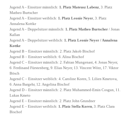
Jugend A – Einsitzer männlich:
1. Platz Mateusz Labenz
, 3. Platz
Matheo Burtscher
Jugend A – Einsitzer weiblich:
1. Platz Leonie Neyer
, 3. Platz
Annalena Kottke
Jugend A – Doppelsitzer männlich:
1. Platz Matheo Burtscher
/ Jonas
Kallan
Jugend A – Doppelsitzer weiblich:
1. Platz Leonie Neyer / Annalena
Kottke
Jugend B – Einsitzer männlich: 2. Platz Jakob Bischof
Jugend B – Einsitzer weiblich: 6. Alina Bischof
Jugend C – Einsitzer männlich: 2. Fabian Mungenast, 4. Jonas Neyer,
6. Ferdinand Fürstenberg, 9. Elias Neyer, 13. Vincent Wörz, 17. Viktor
Bösch
Jugend C – Einsitzer weiblich: 4. Caroline Koren, 5. Lilien Kmetova,
6. Anna Bargehr, 12. Angelina Bischof
Jugend D – Einsitzer männlich: 2. Platz Muhammed-Emin Cosgun, 11.
Lukas Kmeto
Jugend E – Einsitzer männlich: 2. Platz John Grundner
Jugend E – Einsitzer weiblich:
1. Platz Stella Koren
, 3. Platz Clara
Bischof