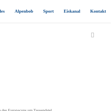
les
Alpenbob
Sport
Eiskanal
Kontakt
on des Europacups um Tausendstel.