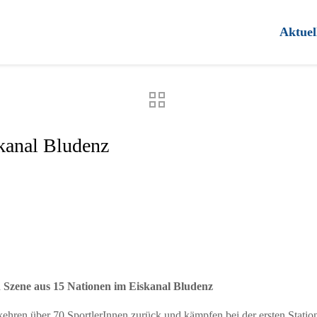
Aktuel
kanal Bludenz
ton Szene aus 15 Nationen im Eiskanal Bludenz
ehren über 70 SportlerInnen zurück und kämpfen bei der ersten Stati